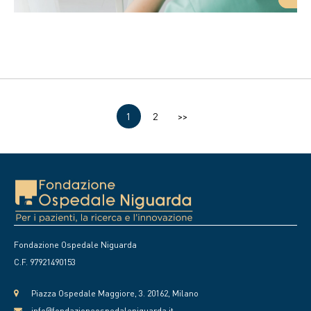
Pagina
1
Pagina
2
>>
attuale
Fondazione Ospedale Niguarda
C.F. 97921490153
Piazza Ospedale Maggiore, 3. 20162, Milano
info@fondazioneospedaleniguarda.it