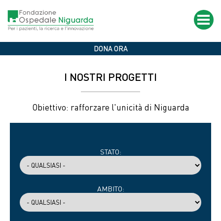
Salta
al
contenuto
principale
Home
Il tuo 5X1000 alla Fondazione Ospedale Niguarda
DONA ORA
I NOSTRI PROGETTI
Obiettivo: rafforzare l'unicità di Niguarda
STATO:
AMBITO: