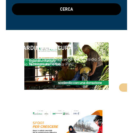
IL GIARDINO CHE CURA
Riprogettazione degli spazi verdi del Presidio Socio-
Sanitario Territoriale “Paolo Pini”
SPORT PER CRESCERE
Sport e Salute Mentale per la Generazione Olimpica