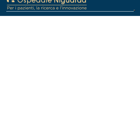
Fondazione Ospedale Niguarda
C.F. 97921490153
Piazza Ospedale Maggiore, 3. 20162, Milano
info@fondazioneospedaleniguarda.it
02 36558215
Chi siamo
Fondazione Ospedale Niguarda nasce come Ente del Terzo Settore con
l'obiettivo di sostenere, sviluppare e promuovere le attività cliniche e di
assistenza, di formazione e di ricerca dell'ASST Niguarda. La
Fondazione intende promuovere nuovi progetti e iniziative per sviluppare
l’attività dell’Ospedale nei confronti dei pazienti, della ricerca e
dell’innovazione.