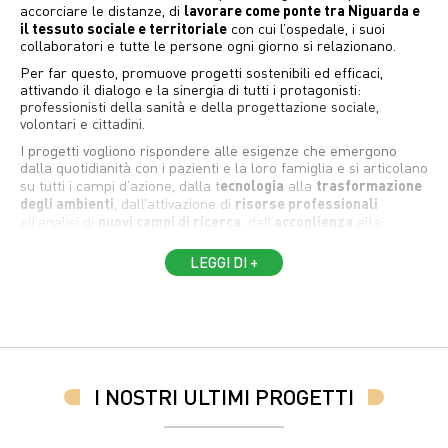
lavorare come ponte tra Niguarda e
accorciare le distanze, di
il tessuto sociale e territoriale
con cui l’ospedale, i suoi
collaboratori e tutte le persone ogni giorno si relazionano.
Per far questo, promuove progetti sostenibili ed efficaci,
attivando il dialogo e la sinergia di tutti i protagonisti:
professionisti della sanità e della progettazione sociale,
volontari e cittadini.
I progetti vogliono rispondere alle esigenze che emergono
dalla quotidianità con i pazienti e la loro famiglia e si articolano
ecnologia
trasformazione
su tutti i campi d’azione, dalla t
alla
degli ambienti
risorse professionali
, dall’attivazione di
nuovi campi di ricerca
accoglienza
all’analisi di
, dall’
alla
formazione
.
LEGGI DI +
Le priorità della Fondazione, sulla base delle quali si
sviluppano i vari progetti, sono:
Welfare e sostegno
: miglioramento e cura
dell’ambiente ospedaliero
Ricerca e innovazione
: sviluppo di progetti tecnologici e
scientifici
I NOSTRI ULTIMI PROGETTI
Promozione e reti:
comunicazione, sensibilizzazione e
cultura dell’Ospedale Niguarda.