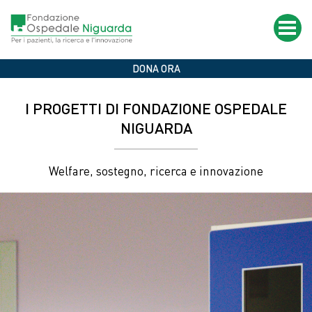
Salta
al
contenuto
principale
Home
Il tuo 5X1000 alla Fondazione Ospedale Niguarda
DONA ORA
I PROGETTI DI FONDAZIONE OSPEDALE
NIGUARDA
Welfare, sostegno, ricerca e innovazione