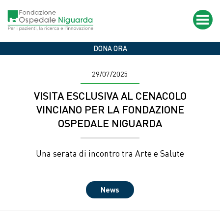
Salta
al
contenuto
principale
Home
News & Eventi
Nasce la Fondazione Ospedale Niguarda
DONA ORA
29/07/2025
VISITA ESCLUSIVA AL CENACOLO
VINCIANO PER LA FONDAZIONE
OSPEDALE NIGUARDA
Una serata di incontro tra Arte e Salute
News