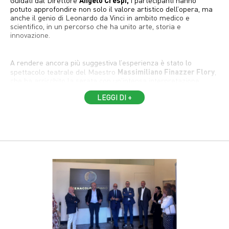
Guidati dal Direttore
i partecipanti hanno
potuto approfondire non solo il valore artistico dell’opera, ma
anche il genio di Leonardo da Vinci in ambito medico e
scientifico, in un percorso che ha unito arte, storia e
innovazione.
A rendere ancora più suggestiva l’esperienza è stato lo
Massimiliano Finazzer Flory
spettacolo teatrale del Maestro
,
che ha arricchito la serata con un’intensa interpretazione
capace di coniugare emozione e contenuto culturale.
LEGGI DI +
Un’occasione speciale che ha rafforzato il legame tra arte
cultura e salute, valori fondanti della missione della
Fondazione.