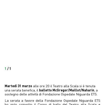
1
/
1
Martedì 31 marzo
alle ore 20 il Teatro alla Scala si è tenuta
balletto McGregor/Maillot/Naharin
una serata benefica, il
, a
sostegno delle attività di Fondazione Ospedale Niguarda ETS.
La serata a favore della Fondazione Ospedale Niguarda ETS
ho visto coinvolto il Corpo di ballo del Teatro alla Scala e