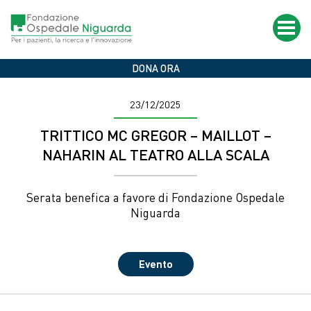
Salta
al
contenuto
principale
Home
News & Eventi
Nasce la Fondazione Ospedale Niguarda
DONA ORA
23/12/2025
TRITTICO ​MC GREGOR – MAILLOT –
NAHARIN​ AL TEATRO ALLA SCALA
Serata benefica a favore di Fondazione Ospedale
Niguarda
Evento