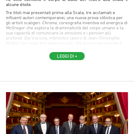
alcune étoile.
Tre titoli mai presentati prima alla Scala, tre acclamati e
influenti autori contemporanei, una nuova prova stilistica per
gli artisti scaligeri.
Chroma
, coreografia inventiva ed energica di
McGregor che esplora la drammaticità del corpo umano e la
sua capacità di comunicare le emozioni e i pensieri più
profondi.
Dov’è la luna
, intimistico lavoro di Jean-Christophe
Maillot con i suoi toni chiaroscurali, che scuote ed estende il
vocabolario e la tecnica della danza classica, spinta dal
coreografo alle sue frontiere più lontane. Per esplodere infine
LEGGI DI +
con la potenza trascinante di
Minus 16
, uno dei più illustri
manifesti dell’originalità di Ohad Naharin e del suo linguaggio
di movimento innovativo.
E' stata un’occasione indimenticabile nella storica cornice del
Teatro alla Scala: l’intero ricavato destinato a sostenere le
per
attività della Fondazione e dell'Ospedale Niguarda
migliorare la qualità del servizio ai pazienti e sostenere
l’innovazione e la ricerca.