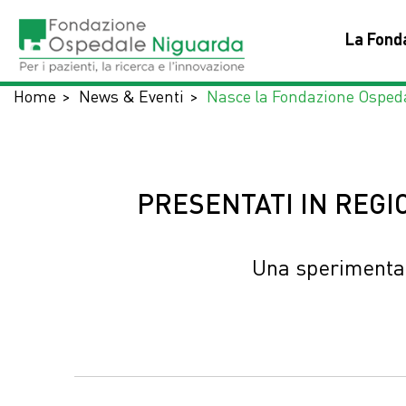
Salta
al
La Fond
contenuto
principale
Home
News & Eventi
Nasce la Fondazione Osped
PRESENTATI IN REGI
Una sperimentaz