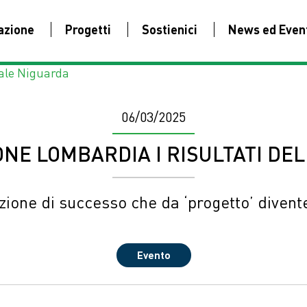
azione
Progetti
Sostienici
News ed Even
ale Niguarda
06/03/2025
ONE LOMBARDIA I RISULTATI DE
ione di successo che da ‘progetto’ diven
Evento