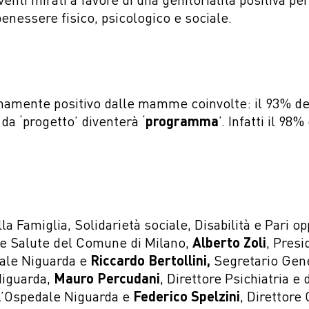
 benessere fisico, psicologico e sociale.
emamente positivo dalle mamme coinvolte: il 93% del
da ‘progetto’ diventerà ‘
programma
’. Infatti il 9
la Famiglia, Solidarietà sociale, Disabilità e Pari 
 e Salute del Comune di Milano,
Alberto Zoli
, Pres
dale Niguarda e
Riccardo Bertollini,
Segretario Gene
Niguarda,
Mauro Percudani
, Direttore Psichiatria e
ll’Ospedale Niguarda e
Federico Spelzini
, Direttore