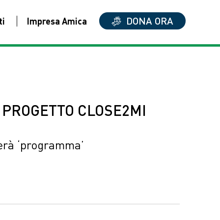
DONA ORA
ti
Impresa Amica
L PROGETTO CLOSE2MI
terà ‘programma’