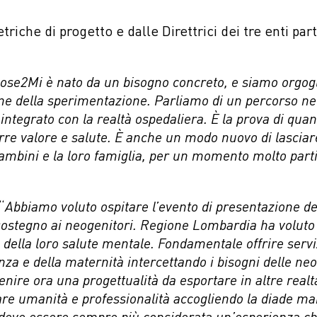
tetriche di progetto e dalle Direttrici dei tre enti pa
Close2Mi è nato da un bisogno concreto, e siamo orgogli
ine della sperimentazione. Parliamo di un percorso nece
 integrato con la realtà ospedaliera. È la prova di q
rre valore e salute. È anche un modo nuovo di lasciare
bini e la loro famiglia, per un momento molto partic
“
Abbiamo voluto ospitare l’evento di presentazione dei
i sostegno ai neogenitori. Regione Lombardia ha voluto
 della loro salute mentale. Fondamentale offrire servi
nza e della maternità intercettando i bisogni delle n
enire ora una progettualità da esportare in altre realt
iugare umanità e professionalità accogliendo la diad
à deve essere sempre più considerata un’esperienza ch