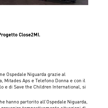
Progetto Close2MI.
one Ospedale Niguarda grazie al
ia, Mitades Aps e Telefono Donna e con il
o e di Save the Children International, si
he hanno partorito all’Ospedale Niguarda,
per prevenire tempestivamente situazioni di